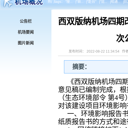
热门tags：
"座...
|
"自...
|
"赴台"
|
"昆...
|
昭通...
|
抗震
西双版纳机场四期
公告栏
机场要闻
次
图片新闻
发布时间： 2022-08-22 11:34:5
摘要：
《西双版纳机场四
意见稿已编制完成，根
（生态环境部令
第
4
号
对该建设项目环境影响
一、
环境影响报告
纸质报告书的方式和途